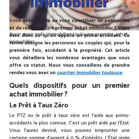
immobilier
Vous avez décidé de vous constituer un patrimoine
et de réaliser votre premier achat immobilier ? Vous
Avoir mon prêt immobilier toulouse premier achat
êtes donc ce qu’on appelle un primo-accédant. Ce
immobilier
terme désigne les personnes ou couples qui, pour la
première fois, accèdent à la propriété. Cet article
vous détaillera les nombreux avantages que vous
offre ce statut. Nous vous conseillons de prendre
rendez vous avec un
courtier immobilier toulouse
.
Quels dispositifs pour un premier
achat immobilier ?
Le Prêt à Taux Zéro
Le PTZ ou le prêt à taux zéro est l’aide aux primo-
accédants la plus connue. C’est un prêt aidé par l’État.
Vous l’aurez deviné, vous pouvez emprunter une
certaine somme d’argent à 0 % d’intérêts. L’État règle