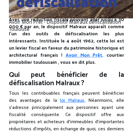
défiscalisation
Avec une réduction fiscale pouvant aller jusqu’à 30
Avoir Mon Prêt - Dispositif Malraux défiscalisation
000 € par an, le dispositif Malraux apparaît comme
Toulouse
l’un des outils de défiscalisation les plus
intéressants. Instituée le 4 août 1962, cette loi est
un levier fiscal en faveur du patrimoine historique et
architectural français !
Avoir Mon Prêt,
courtier
immobilier toulousain , vous en dit plus.
Qui peut bénéficier de la
défiscalisation Malraux ?
Tous les contribuables français peuvent bénéficier
des avantages de la
loi Malraux.
Néanmoins, elle
s’adresse principalement aux personnes ayant une
fiscalité conséquente. Ce dispositif offre aux
propriétaires et acheteurs d’immeubles d’importantes
réductions d’impôts, en échange de quoi, ces derniers