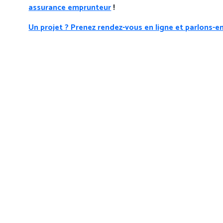
assurance emprunteur
!
Un projet ? Prenez rendez-vous en ligne et parlons-en