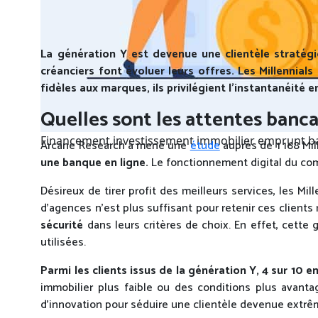
La génération Y est devenue une clientèle stratégi
créanciers font évoluer leurs offres. Les Millennia
fidèles aux marques, ils privilégient l’instantanéité 
Quelles sont les attentes banca
Financement investissement immobilier emprunt b
Arcane Research a mené une
étude
auprès de 1
168 Mil
une banque en ligne.
Le fonctionnement digital du comp
Désireux de tirer profit des meilleurs services, les Mi
d’agences n’est plus suffisant pour retenir ces client
sécurité
dans leurs critères de choix. En effet, cett
utilisées.
Parmi les clients issus de la génération Y, 4 sur 10
immobilier plus faible ou des conditions plus avanta
d’innovation pour séduire une clientèle devenue extrê