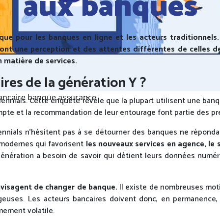
aux banques
que pour les banques en ligne et les acteurs traditionnels
ls ont une perception et des attentes différentes de celles 
en matière de services.
ires de la génération Y ?
ancaire banque assurance
lennials. Cette enquête révèle que la plupart utilisent une ban
te et la recommandation de leur entourage font partie des prem
llennials n’hésitent pas à se détourner des banques ne répondan
s modernes qui favorisent
les nouveaux services en agence, le s
e génération a besoin de savoir qui détient leurs données num
 envisagent de changer de banque.
Il existe de nombreuses motiv
geuses. Les acteurs bancaires doivent donc, en permanence, 
mement volatile.